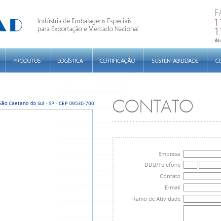
CONTATO
 São Caetano do Sul - SP - CEP 09530-700